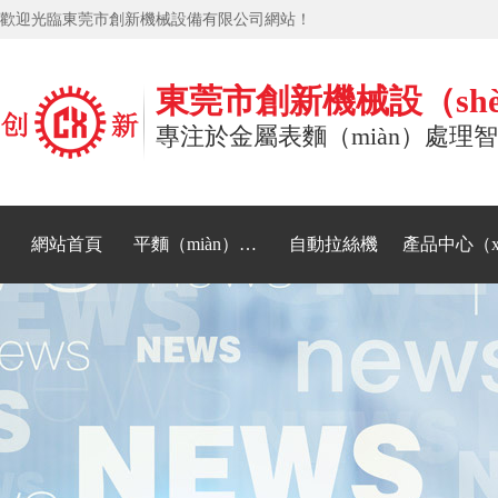
歡迎光臨東莞市創新機械設備有限公司網站！
東莞市創新機械設（sh
專注於金屬表麵（miàn）處理
網站首頁
平麵（miàn）拋光（guāng）機
自動拉絲機
產品中心（x