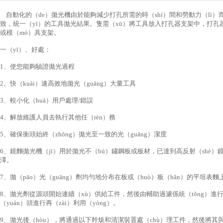
自動化的（de）拋光機由於能夠減少打孔所需的時（shí）間和勞動力（lì）
致，統一（yī）的工具拋光結果。隻需（xū）將工具放入打孔器支架中，打孔器就
或模（mó）具支架。
一（yī）、好處：
1、使您能夠驗證拋光過程
2、快（kuài）速高效地拋光（guāng）大量工具
3、較小化（huà）用戶處理/錯誤
4、解放維護人員去執行其他任（rèn）務
5、確保衝頭始終（zhōng）拋光至一致的光（guāng）潔度
6、鏡麵拋光機（jī）用於拋光不（bú）鏽鋼板或板材，已達到高反射（shè）
澤。
7、拋（pāo）光（guāng）劑均勻地分布在板或（huò）板（bǎn）的平坦
8、拋光劑從源頭開始連續（xù）供給工件，然後由輔助過濾係統（tǒng）進
（yuán）頭進行再（zài）利用（yòng）。
9、拋光後（hòu），將通過以下幹燥和清潔裝置處（chù）理工件，然後將其與