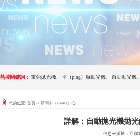
熱搜關鍵詞：
東莞拋光機
、
平（píng）麵拋光機
、
自動拋光機
您的位置:
首頁
->
新聞中（zhōng）心
詳解：自動拋光機拋光
信息來源於：互聯網 發