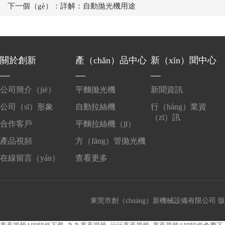
下一個（gè）：詳解：自動拋光機用途
關於創新
產（chǎn）品中心
新（xīn）聞中心
公司簡介（jiè）
平麵拋光機
新聞資訊
公司（sī）形象
自動拉絲機
行（háng）業資
（zī）訊
合作客戶
平麵拉絲機（jī）
產品視頻
方（fāng）管拋光機
在線留言（yán）
查看更多
東莞市創（chuàng）新機械設備有限公司 版權所有 