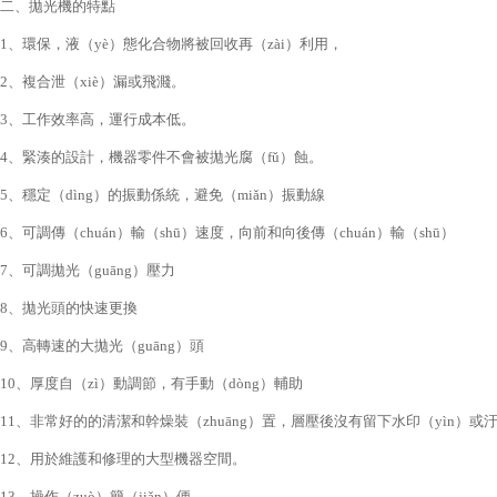
二、拋光機的特點
1、環保，液（yè）態化合物將被回收再（zài）利用，
2、複合泄（xiè）漏或飛濺。
3、工作效率高，運行成本低。
4、緊湊的設計，機器零件不會被拋光腐（fǔ）蝕。
5、穩定（dìng）的振動係統，避免（miǎn）振動線
6、可調傳（chuán）輸（shū）速度，向前和向後傳（chuán）輸（shū）
7、可調拋光（guāng）壓力
8、拋光頭的快速更換
9、高轉速的大拋光（guāng）頭
10、厚度自（zì）動調節，有手動（dòng）輔助
11、非常好的的清潔和幹燥裝（zhuāng）置，層壓後沒有留下水印（yìn）或
12、用於維護和修理的大型機器空間。
13、操作（zuò）簡（jiǎn）便