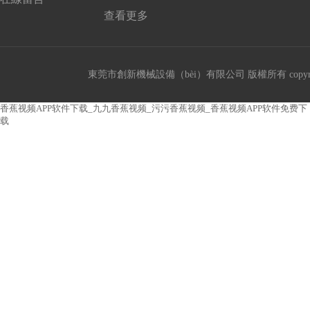
查看更多
東莞市創新機械設備（bèi）有限公司 版權所有 copyrigh
香蕉视频APP软件下载_九九香蕉视频_污污香蕉视频_香蕉视频APP软件免费下
载