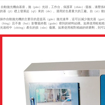
自動拋光機由基座，拋（pāo）光頭，工作台，保護罩（zhào）/蓋板，液壓
的基（jī）礎上發展起（qǐ）來的（de）。適用於生產量大的工廠。自（zì
操作自動拋光機的主要目的是提高（gāo）拋光速率，這可以減少拋光過（g
（bìng）且不會（huì）影響最終觀（guān）察到的材料結構。如果使用較
光過程中（zhōng）產生的損（sǔn）傷層。如果使用相對精細的研磨劑，則