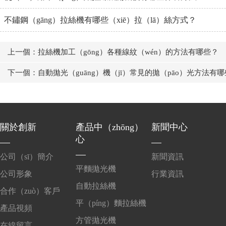
不鏽鋼（gāng）拉絲機有哪些（xiē）拉（lā）絲方式？
上一個：拉絲機加工（gōng）各種線紋（wén）的方法有哪些？
下一個：自動拋光（guāng）機（jī）常見的拋（pāo）光方法有哪
關於創新
產品中（zhōng）
新聞中心
心
公司（sī）簡介
新聞資訊
平麵拋光機
公司形象
行業資訊
自動拉絲機
合作（zuò）客戶
平（píng）麵拉絲機
產品視頻
方管拋光機
在線留言