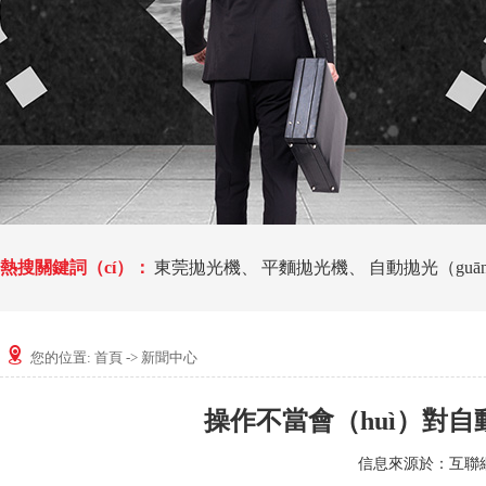
熱搜關鍵詞（cí）：
東莞拋光機
、
平麵拋光機
、
自動拋光（guān
您的位置:
首頁
->
新聞中心
操作不當會（huì）對
信息來源於：互聯網 發