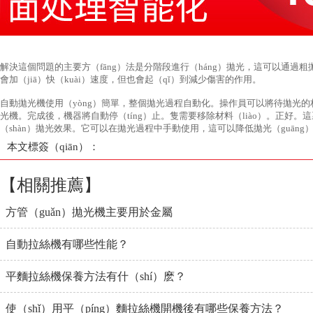
解決這個問題的主要方（fāng）法是分階段進行（háng）拋光，這可以通過粗拋
會加（jiā）快（kuài）速度，但也會起（qǐ）到減少傷害的作用。
自動拋光機使用（yòng）簡單，整個拋光過程自動化。操作員可以將待拋光的
光機。完成後，機器將自動停（tíng）止。隻需要移除材料（liào）。正好
（shàn）拋光效果。它可以在拋光過程中手動使用，這可以降低拋光（guāng
本文標簽（qiān）：
【相關推薦】
方管（guǎn）拋光機主要用於金屬
自動拉絲機有哪些性能？
平麵拉絲機保養方法有什（shí）麽？
使（shǐ）用平（píng）麵拉絲機開機後有哪些保養方法？