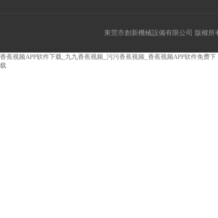
東莞市創新機械設備有限公司 版權所有 copy
香蕉视频APP软件下载_九九香蕉视频_污污香蕉视频_香蕉视频APP软件免费下
载