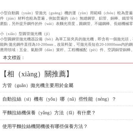
小型自動圓（yuán）管拋光（guāng）機的運（yùn）用範疇（chóu）較
件（jiàn）材料也較為普遍，例如普遍的（de）無縫鋼管、鋁管、銅棒、鐵管等
磨點，另外提升鋼件的外（wài）表麵光滑度，圓鋼管、不鏽鋼棒、長細機械零件
小（xiǎo）型圓管拋光機（jī）
小型圓鋼管拋光機器設備（bèi）為單工裝夾具的拋光機，即含有一個拋光頭，導
能夠 拋光鋼件直徑為10-200mm，改裝料架，可拋光長短在20-10000mm內的
應用領域：五金、氣動彈（dàn）簧杆、工程機械配（pèi）件、空調銅管銅棒
本文標簽：
【相（xiàng）關推薦】
方管（guǎn）拋光機主要用於金屬
自動拉絲（sī）機有（yǒu）哪（nǎ）些性能（néng）？
平麵拉絲機保養（yǎng）方法（fǎ）有什麽？
使用平麵拉絲機開機後有哪些保養方法？