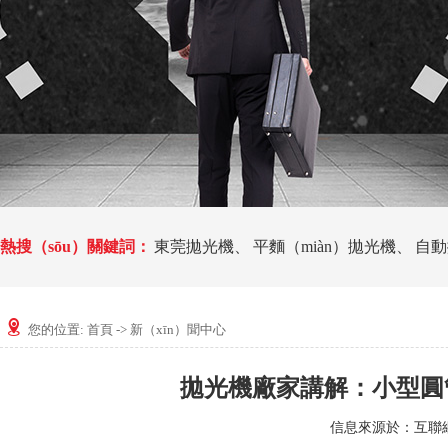
熱搜（sōu）關鍵詞：
東莞拋光機
、
平麵（miàn）拋光機
、
自動
您的位置:
首頁
->
新（xīn）聞中心
拋光機廠家講解：小型圓
信息來源於：互聯網 發