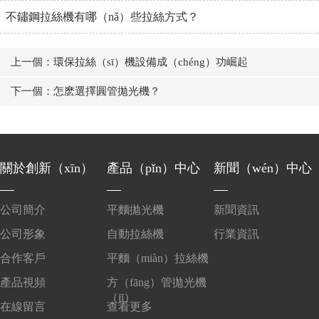
不鏽鋼拉絲機有哪（nǎ）些拉絲方式？
上一個：環保拉絲（sī）機設備成（chéng）功崛起
下一個：怎麽選擇圓管拋光機？
關於創新（xīn）
產品（pǐn）中心
新聞（wén）中心
公司簡介
平麵拋光機
新聞資訊
公司形象
自動拉絲機
行業資訊
合作客戶
平麵（miàn）拉絲機
產品視頻
方（fāng）管拋光機
（jī）
在線留言
查看更多