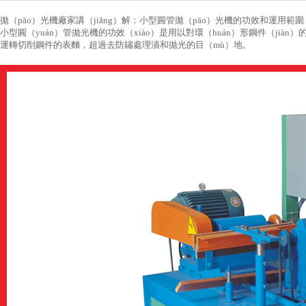
拋（pāo）光機廠家講（jiǎng）解：小型圓管拋（pāo）光機的功效和運用範圍
小型圓（yuán）管拋光機的功效（xiào）是用以對環（huán）形鋼件（jià
運轉切削鋼件的表麵，超過去防鏽處理漬和拋光的目（mù）地。