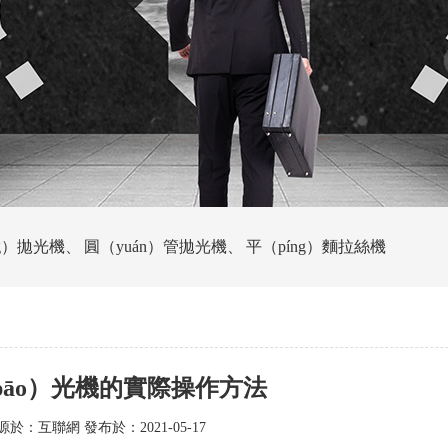
g）拋光機
、
圓（yuán）管拋光機
、
平（píng）麵拉絲機
pāo）光機的實際操作方法
於：互聯網 發布於：2021-05-17