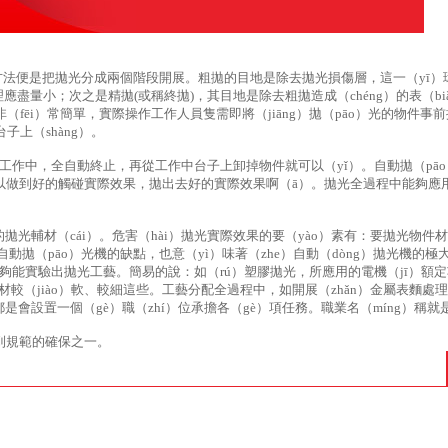
方法便是把拋光分成兩個階段開展。粗拋的目地是除去拋光損傷層，這一（yī）
盡量小；次之是精拋(或稱終拋)，其目地是除去粗拋造成（chéng）的表（bi
非（fēi）常簡單，實際操作工作人員隻需即將（jiāng）拋（pāo）光的物件事
子上（shàng）。
光工作中，全自動終止，再從工作中台子上卸掉物件就可以（yǐ）。自動拋（pā
，以做到好的觸碰實際效果，拋出去好的實際效果啊（ā）。拋光全過程中能夠應
拋光輔材（cái）。危害（hài）拋光實際效果的要（yào）素有：要拋光物件
動拋（pāo）光機的缺點，也意（yì）味著（zhe）自動（dòng）拋光機的極
能夠能實驗出拋光工藝。簡易的說：如（rú）塑膠拋光，所應用的電機（jī）額
材較（jiào）軟、較細這些。工藝分配全過程中，如開展（zhǎn）金屬表麵處
都是會設置一個（gè）職（zhí）位承擔各（gè）項任務。職業名（míng）稱
做到規範的確保之一。