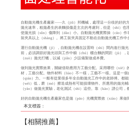
自動拋光機生產廠家——久（jiǔ）邦機械，處理這一分歧的好的
拋光速率，粗拋產生的表麵損傷是主次的考慮到，但是（shì）也理應
使拋光損（sǔn）傷降到（dào）小。自動拋光機實際操（cāo）作
裝夾具以上（shàng）。將工裝夾具固定不動在自動拋光機工作中台
運行自動拋光機（jī），自動拋光機在設置時（shí）間內進行拋
前，必須調節好拋光頭與工作中櫥（chú）櫃台麵的間距（jù）
（zuò）拋光打蠟，以減（jiǎn）少設備製做成本費。
做到拋光實際效果，關鍵借助應用方工藝分配。采用哪些（xiē）的
材，工藝分配。物件材料（liào）不一樣，工藝不一樣。這是一個自
（qián）力。一般有從業很多年全自動拋光工作中的老師傅。都
（wéi）低，磨（mó）擦造成熱有可能損壞物件。所應用的拋光輔
（yào）做拋光實驗，老化測試（shì）這些。靠（kào）譜公司，
好的自動拋光機生產廠家也是拋（pāo）光機實際效（xiào）果
本文標簽：
【相關推薦】