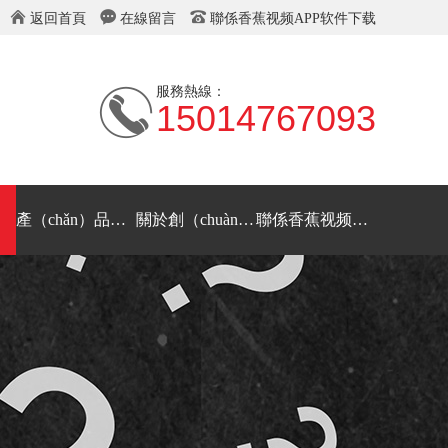
返回首頁
在線留言
聯係香蕉视频APP软件下载
服務熱線：
15014767093
產（chǎn）品視頻
關於創（chuàng）新
聯係香蕉视频APP软件下载