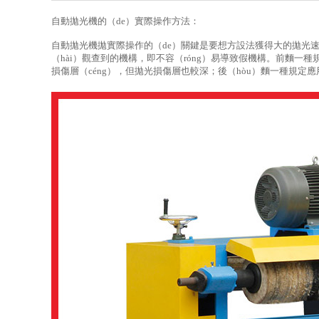
自動拋光機的（de）實際操作方法：
自動拋光機拋實際操作的（de）關鍵是要想方設法獲得大的拋光速率
（hài）觀查到的機構，即不容（róng）易導致假機構。前麵一種
損傷層（céng），但拋光損傷層也較深；後（hòu）麵一種規定應用