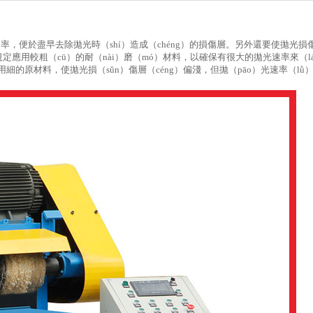
，便於盡早去除拋光時（shí）造成（chéng）的損傷層。另外還要使拋光損
規定應用較粗（cū）的耐（nài）磨（mó）材料，以確保有很大的拋光速率來（l
細的原材料，使拋光損（sǔn）傷層（céng）偏淺，但拋（pāo）光速率（lǜ