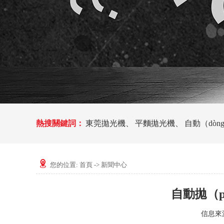
熱搜關鍵詞：
東莞拋光機
、
平麵拋光機
、
自動（dòn
您的位置:
首頁
->
新聞中心
自動拋（
信息來源