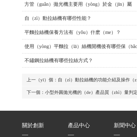
方管（guǎn）拋光機主要用（yòng）於金（jīn）屬
自（zì）動拉絲機有哪些性能？
平麵拉絲機保養方法有（yǒu）什麽（me）？
使用（yòng）平麵拉（lā）絲機開機後有哪些保（b
不鏽鋼拉絲機有哪些拉絲方式？
上一（yī）個：自（zì）動拉絲機的功能介紹及操作（z
下一個：小型外圓拋光機的（de）產品質（zhì）量判
關於創新
產品中心
新聞中心