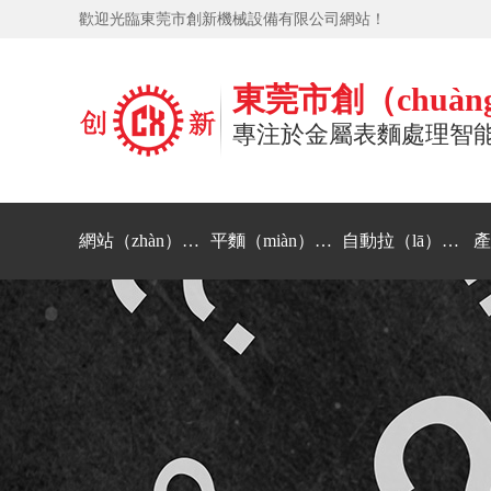
歡迎光臨東莞市創新機械設備有限公司網站！
東莞市創（chuà
專注於金屬表麵處理智
網站（zhàn）首頁
平麵（miàn）拋光機
自動拉（lā）絲機