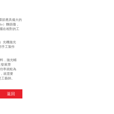
環節應具備大的
ǎo）麵損傷，
前擺在相對的工
o）光機拋光
用手工製作
材料，拋光輔
大發展潛
定功率就較為
理，就需要
就是工藝師。
返回