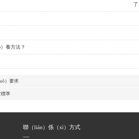
了
ǎo）養方法？
uò）要求
定標準
聯（lián）係（xì）方式