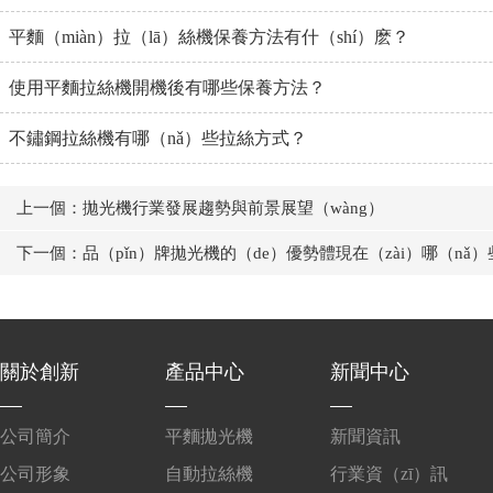
平麵（miàn）拉（lā）絲機保養方法有什（shí）麽？
使用平麵拉絲機開機後有哪些保養方法？
不鏽鋼拉絲機有哪（nǎ）些拉絲方式？
上一個：拋光機行業發展趨勢與前景展望（wàng）
下一個：品（pǐn）牌拋光機的（de）優勢體現在（zài）哪（nǎ
關於創新
產品中心
新聞中心
公司簡介
平麵拋光機
新聞資訊
公司形象
自動拉絲機
行業資（zī）訊