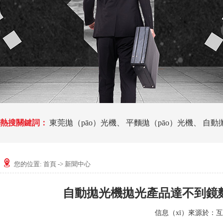
熱搜關鍵詞：
東莞拋（pāo）光機
、
平麵拋（pāo）光機
、
自動拋
您的位置:
首頁
->
新聞中心
自動拋光機拋光產品達不到鏡麵
信息（xī）來源於：互聯網