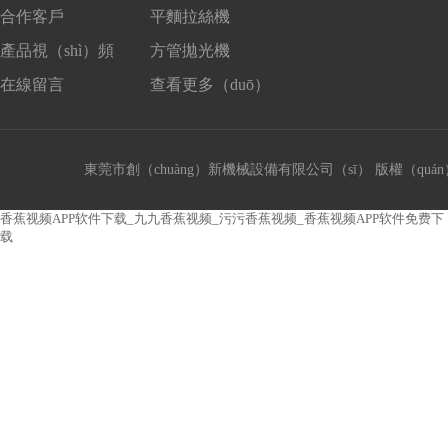
合作客戶
平麵拉絲機
產品視（shì）頻
方管拋光機
在線留言
查看更多（duō）
東莞市創（chuàng）新機械設備有限公司（sī） 版權（quán）所有 
香蕉视频APP软件下载_九九香蕉视频_污污香蕉视频_香蕉视频APP软件免费下
载