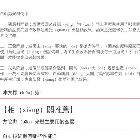
自動拋光機使用
一、研磨料問題：設備買回來後應（yīng）詢（xún）問上產廠家使用了那個牌
磨料的品質問題導致無法拋光（guāng）出鏡麵效果。如果是液體蠟的，如壓
避免混雜。
二、工藝問題，這裏主（zhǔ）要說的（de）是拋光時間，（因為出廠時廠家已
使用自動拋光（guāng）機設備時，為了生產效率擅自調快每一道拋光工序（x
間下才能拋光出鏡麵效果。
三、夾具問題，這個問題經常會遇到，因為（wéi）大（dà）規模生產（chǎn）
作，千萬不要貪圖便宜省錢，自動腦洞（dòng）大開（當然除非你對（duì）自
中產生汙垢，也會影響（xiǎng）整體的拋光效果。
本文標（biāo）簽：
【相（xiàng）關推薦】
方管拋（pāo）光機主要用於金屬
自動拉絲機有哪些性能？