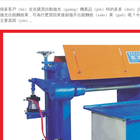
很多客戶（hù）在在購買自動拋光（guāng）機產品（pǐn）時的多多（duō）
拋光出鏡麵效果，可為什麽買回來後卻拋不出鏡麵效（xiào）果（guǒ）呢？
主要原因（yīn）。